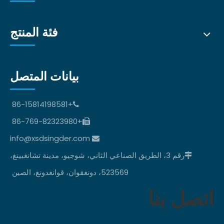
فئة المنتج
بيانات المتصل
+86-15814198581

+86-769-82323980

info@xsdsingder.com

رقم 3، الطريق الصناعي الثاني، شوجيو، مدينة تشانغبينغ،

523569، دونغقوان، قوانغدونغ، الصين
اتصل بنا