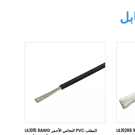
بل
UL102 موصل
UL1015 6AWG النحاس الأحمر PVC المعلب