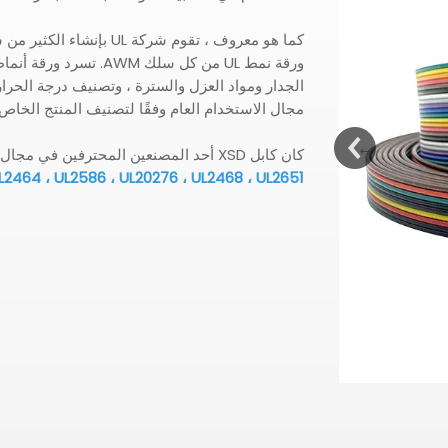
كما هو معروف ، تقوم شركة
مجال الاستخدام العام وفقًا لتصنيف المنتج الخاص 
كان كابل XSD أحد المصنعين المحترفين في مجال الأسلاك والكابل. تتضمن منتجاتنا أساسًا
 UL2464 ، UL2586 ، UL20276 ، UL2468 ، UL2651
UL2517 105 ℃ 300V PVC غمد كابل إمداد الطاقة النحاس المعلب