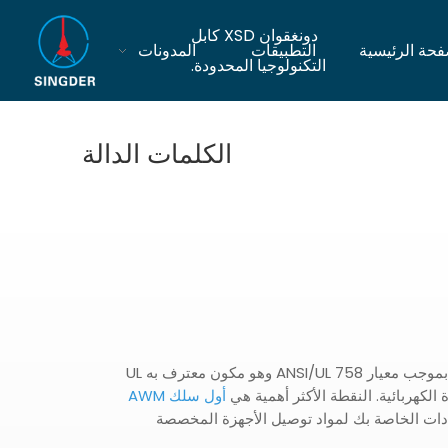
دونغقوان XSD كابل
فحة الرئيسية
التطبيقات
المدونات
التكنولوجيا المحدودة.
الكلمات الدالة
يرمز AWM إلى "Appliance Wiring Material " بموجب معيار ANSI/UL 758 وهو مكون معترف به UL
 الكهربائية. النقطة الأكثر أهمية هي
أول سلك AWM
هادات الخاصة بك لمواد توصيل الأجهزة المخصصة