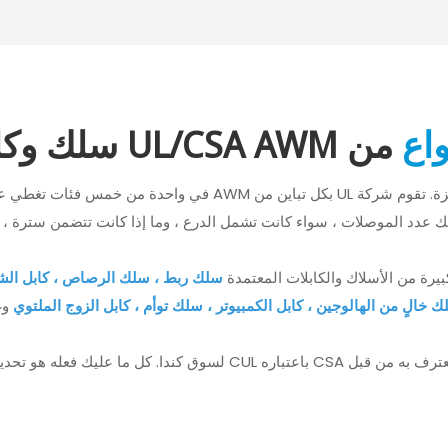
واع
من UL/CSA AWM سلك وكابل
تم تعريفها من قبل شركة UL كمواد للأجهزة. تقوم شركة UL بكل
 عدد الموصلات ، سواء كانت تشمل الدرع ، وما إذا كانت تتضمن سترة ، وما
سلك ربط ، سلك الرصاص ، كابل الش
 خالٍ من الهالوجين ، كابل الكمبيوتر ، سلك توأم ، كابل الزوج الملتوي
وغ