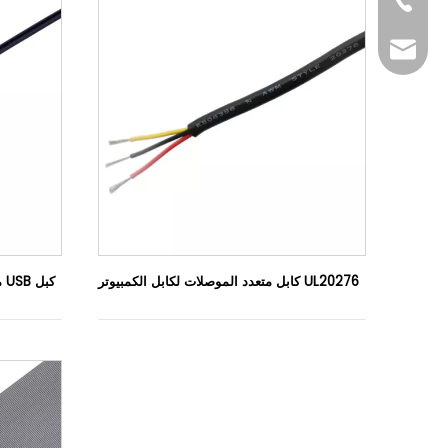
+86-769-82323
info@xsdsingde
كابل متعدد الموصلات لكابل الكمبيوتر UL20276