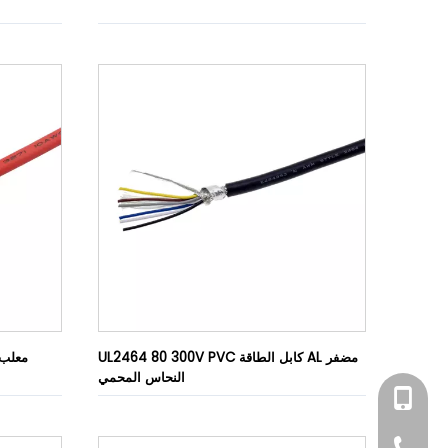
UL2464 80 300V PVC كابل الطاقة AL مضفر
UL3271 سلك ن
النحاس المحمي
+86-15814198581