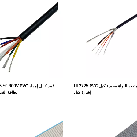
UL2725 PVC متعدد النواة محمية كبل USB كبل
UL2517 105 ℃ 300V PVC 
إشارة كبل
الطاقة الن