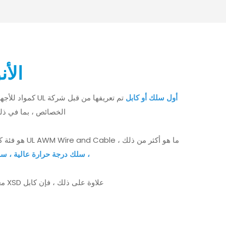
الأن
أول سلك أو كابل
الخصائص ، بما في ذلك
ما هو أكثر من ذلك ، UL AWM Wire and Cable هو فئة كبيرة من الأسلاك والكابلات المعتمدة
، سلك درجة حرارة عالية ، سلك
علاوة على ذلك ، فإن كابل XSD معترف به من قبل CSA باعتباره CUL لسوق كندا. كل ما عليك فعله هو تحديد سلك أو كابل UL AWM عملي وملائم لاستخدامك المحدد.