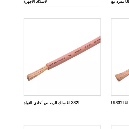
UL C
لأسلاك الأجهزة
سلك الرصاص أحادي النواة UL3321