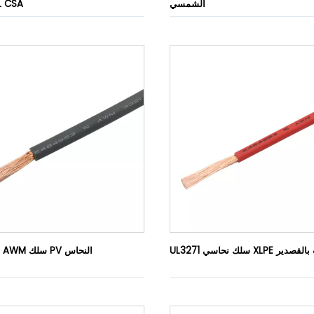
الشمسي
مفرد مع SA
حاسي XLPE معلب بالقصدير
UL3321 UL AWM سلك PV النحاس