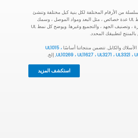
 UL بإنشاء الكثير من سلسلة من الأرقام المختلفة لكل بنية كبل مختلفة وتنشئ
ورقة نمط UL من كل سلك AWM. تسرد ورقة أنماط UL عدة خصائص ، مثل البعد ومواد الموصل ، وسمك
الجدار ومواد العزل والسترة ، وتصنيف درجة الحرارة ، وتصنيف الجهد ، والتجميع وغيرها. ويوضح كل نمط UL
بالمنتج لتطبيقك المحدد.
UL1015 ،
UL10269 ، UL11627 ، UL3271 ، UL3321 ،
,
إلخ.
استكشف المزيد