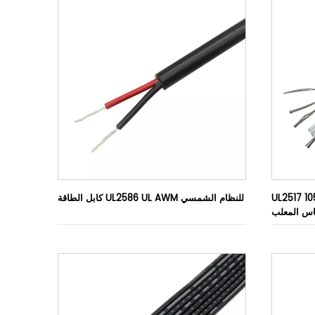
غمد كابل إمداد
كابل الطاقة UL2586 UL AWM للنظام الشمسي
حاس المعلب