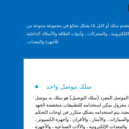
بميزة كبيرة من الحرارة ، والبرودة ، والأحماض ، والزيوت ، والرطوبة ، والأشعة فوق البنفسجية ، ومقاومة اللهب ، والدموع ، يستخدم سلك أو كابل UL بشكل شائع في مجموعة متنوعة من
الإلكترونية ، والمحركات ، وأدوات الطاقة والأسلاك الداخلية
للأجهزة والمعدات.
سلك موصل واحد
لموصل المفرد (سلك التوصيل) هو سلك به موصل
 معزول يمكن استخدامه للتطبيقات منخفضة الجهد
ضة. يتم استخدامه بشكل متكرر في لوحات التحكم
والسيارات ، والأمتار ، والأفران ، وأجهزة الكمبيوتر ،
والمعدات الإلكترونية ، والآلات الصناعية ، والأجهزة