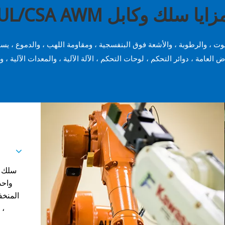
زايا سلك وكابل UL/CSA AWM
العامة ، دوائر التحكم ، لوحات التحكم ، الآلة الآلية ، والمعدات الآلية ، و
سلك ا
واحد
المنخف
، 