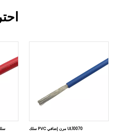
احت
سلك PVC مرن إضافي UL10070