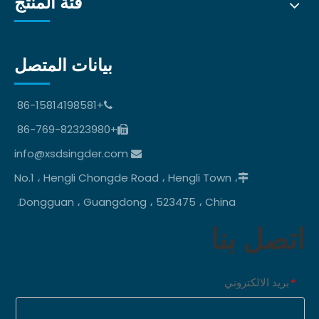
فئة المنتج
بيانات المتصل
+86-15814198581

+86-769-82323980

info@xsdsingder.com

No.1 ، Hengli Chongde Road ، Hengli Town ،

Dongguan ، Guangdong ، 523475 ، China.
اتصل بنا
بريد الالكتروني
*