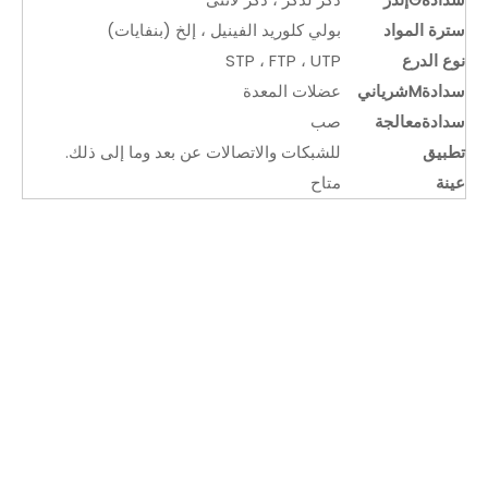
سترة المواد
بولي كلوريد الفينيل ، إلخ (بنفايات)
نوع الدرع
STP ، FTP ، UTP
سدادة
M
شرياني
عضلات المعدة
سدادة
معالجة
صب
تطبيق
للشبكات والاتصالات عن بعد وما إلى ذلك.
عينة
متاح