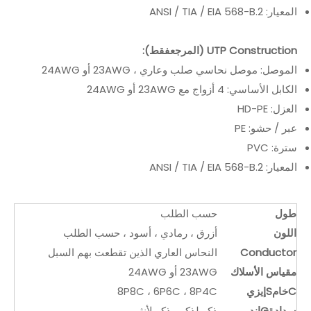
المعيار: ANSI / TIA / EIA 568-B.2
UTP Construction (المرجع
فقط
):
الموصل: موصل نحاسي صلب وعاري ، 23AWG أو 24AWG
الكابل الأساسي: 4 أزواج مع 23AWG أو 24AWG
العزل: HD-PE
عبر / حشو: PE
سترة: PVC
المعيار: ANSI / TIA / EIA 568-B.2
طول
حسب الطلب
اللون
أزرق ، رمادي ، أسود ، حسب الطلب
Conductor
النحاس العاري الذين تقطعت بهم السبل
مقياس الأسلاك
23AWG أو 24AWG
C
خام
S
إيزي
8P8C ، 6P6C ، 8P4C
سدادة
G
إندر
ذكر لذكر ، ذكر لأنثى