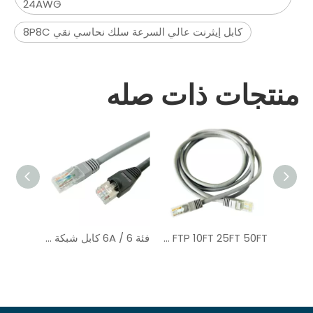
24AWG
كابل إيثرنت عالي السرعة سلك نحاسي نقي 8P8C
منتجات ذات صله
كابل تصحيح إيثرنت CAT6 RJ45 Patch Cord مع EIA / TIA-568
OEM LAN Cable CAT6 UTP FTP 10FT 25FT 50FT لنقل البيانات
فئة 6 / 6A كابل شبكة داخلي مع سلك تصحيح RJ45 رمادي