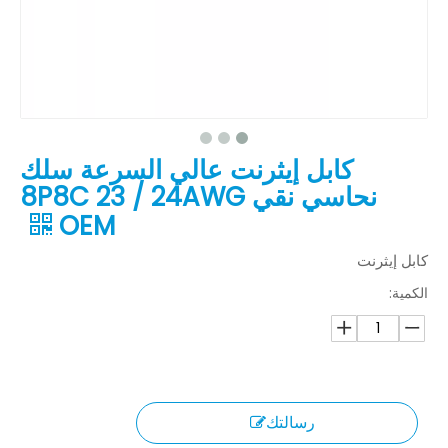
كابل إيثرنت عالي السرعة سلك
نحاسي نقي 8P8C 23 / 24AWG
OEM
كابل إيثرنت
الكمية:
رسالتك