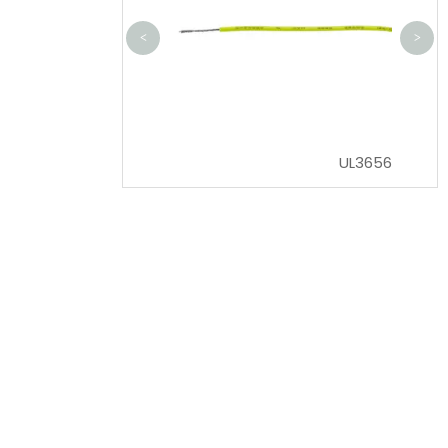
<
>
UL1571
UL3656