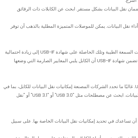
 أسرع.
ضمان نقل البيانات بشكل مستقر. ابحث عن الكابلات ذات الرقائق
صلات USB-C أيضًا على أداء نقل البيانات. يمكن للموصلات المتميزة المطلية بالذهب أن توفر
يمكن أن يؤدي اختيار الكابلات من العلامات التجارية ذات السمعة الطيبة وتلك الحاصلة على شهادة USB-IF إلى زيادة احتمالية
الحصول على كابل قادر على نقل البيانات بشكل كبير. تضمن شهادة USB-IF أن الكابل يلبي المعايير الصارمة التي وضعها
اقرأ العبوة ووصف المنتج بعناية عند شراء كابل USB-C. غالبًا ما تحدد الشركات المصنعة إمكانيات نقل البيانات للكابل، بما في
ذلك إصدار USB المدعوم والحد الأقصى لسرعة نقل البيانات. ابحث عن مصطلحات مثل "USB 3.0" أو "USB 3.1" أو "نقل
ات مرئية يمكن أن تساعدك في تحديد إمكانيات نقل البيانات الخاصة بها. على سبيل