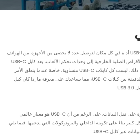
ي
في عالم التكنولوجيا سريع التطور، أصبحت كابلات USB-C أداة في كل مكان لتوصيل عدد لا يحصى من الأجهزة. من الهواتف
الذكية إلى أجهزة الكمبيوتر المحمولة، ومن محركات الأقراص الصلبة الخارجية إلى وحدات تحكم الألعاب، يعد كابل USB-C
ملحقًا متعدد الاستخدامات يعدك بالراحة والكفاءة. ومع ذلك، ليست كل كابلات USB-C متساوية، خاصة عندما يتعلق الأمر
بقدرات نقل البيانات. تتعمق هذه المقالة في الفروق الدقيقة بين كبلات USB-C، مما يساعدك على معرفة ما إذا كان كبل
الإجابة البسيطة هي لا، ليست كل كابلات USB-C قادرة على نقل البيانات. على الرغم من أن USB-C هو معيار عالمي
كبير بناءً على تكوينه الداخلي والبروتوكولات التي يدعمها. فيما يلي
 عبر كابل USB-C: