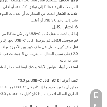
ترميز الألوان
: تستخدم بعض الشركات المصنعة الترميز ال
الموصلات الزرقاء غالبًا إلى توافق USB 3.0 أو أعلى.
علامات الشعار
يشير إلى دعم USB 3.0 أو أعلى.
6.
اختبار الكابل
إذا كان لديك بالفعل كابل USB-C ولم تكن متأكدًا من قدراته على نقل البيانات، فيمكنك إجراء اختبار بسيط:
قم بتوصيل الكابل
: قم بتوصيل كابل USB-C بجهازك وجهاز خارجي متوافق، مثل محرك أقراص ثابت خارجي أو هاتف ذكي.
نقل ملف كبير
بسرعة عالية.
استخدم أدوات قياس الأداء
: يمكنك أيضًا استخدام أدوا
كيف أعرف إذا كان كابل USB-C هو 3.0؟
 طاقة كابل نقل البيانات المرن
UL2517 2C 4C 6C أسود PVC
الطرق الفعالة لتحديد ما إذا كان كابل USB-C هو 3.0:
+86-15814198581
UL20276 
سترة مجدولة النحاس AWM كابل