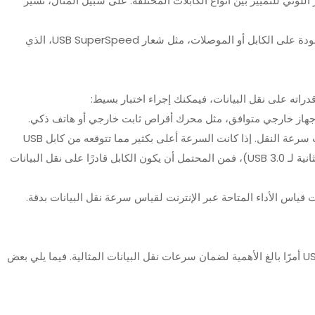
لوني للتمييز بين أنواع الكابلات المختلفة. على سبيل المثال، تشير
: ابحث عن الشعارات أو العلامات الموجودة على الكابل أو الموصلات، مثل شعار USB SuperSpeed، الذي
: حاول نقل ملف كبير بين الأجهزة وراقب سرعة النقل. إذا كانت السرعة أعلى بكثير مما تتوقعه من كابل USB
2.0 (على سبيل المثال، ما يقرب من 5 جيجابت في الثانية لـ USB 3.0)، فمن المحتمل أن يكون الكابل قادرًا على نقل البيانات
ت قياس الأداء المتاحة عبر الإنترنت لقياس سرعة نقل البيانات بدقة.
يمكن أن يكون تحديد ما إذا كان كبل USB-C هو USB 3.0 أمرًا بالغ الأهمية لضمان سرعات نقل البيانات المثالية. فيما يلي بعض
كابل UL2464 أسود / رمادي PVC
موصل مخصص النحاس الأسلاك
محمي سترة 20/22 / 24AWG
الكهربائية الاتصالات تسخير
AWM