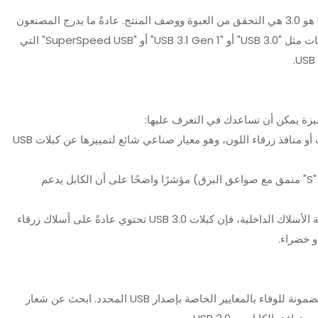
الطريقة الأكثر مباشرة لتحديد ما إذا كان كابل USB-C هو 3.0 هي التحقق من العبوة ووصف المنتج. عادةً ما يدرج المصنعون
مواصفات USB التي يدعمها الكابل. ابحث عن مصطلحات مثل "USB 3.0" أو "USB 3.1 Gen 1" أو "SuperSpeed ​​USB" التي
: قد تحتوي كابلات USB 3.0 على موصلات أو منافذ زرقاء اللون، وهو معيار صناعي شائع لتمييزها عن كبلات USB
: يعد شعار USB SuperSpeed ​​(حرف "S" منمق مع صواعق البرق) مؤشرًا واضحًا على أن الكابل يدعم
: إذا كان لديك كابل شفاف أو يمكنك رؤية الأسلاك الداخلية، فإن كبلات USB 3.0 تحتوي عادةً على أسلاك زرقاء
الكابلات المعتمدة من منتدى منفذي USB (USB-IF) مضمونة للوفاء بالمعايير الخاصة بإصدار USB المحدد. ابحث عن شعار