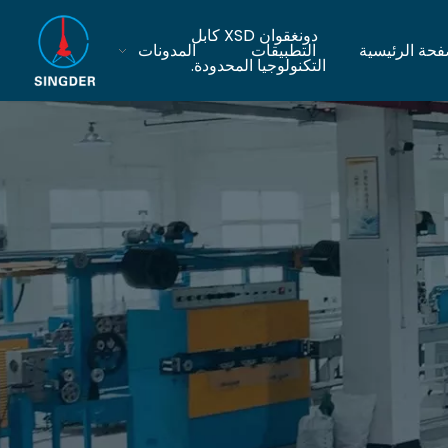
دونغقوان XSD كابل
فحة الرئيسية
التطبيقات
المدونات
التكنولوجيا المحدودة.