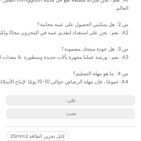
العالم.
س 2: هل يمكنني الحصول على عينة مجانية؟
A2: نعم ، نحن على استعداد لتقديم عينة في المخزون مجانًا ولكن شحنات تم جمعها. مرحبًا بك في الاتصال بنا للحصول على منتجات مخصصة.
س 3: هل جودة منتجك مضمونة؟
A3: نعم ، ورشة عملنا مجهزة بآلات جديدة ومتطورة & معدات الاختبار. تتوافق عملية الإنتاج ومراقبة الجودة لدينا بشكل صارم للمعايير الدولية ومتطلبات العملاء.
س 4: ما هو مهلة التسليم؟
A4: عمومًا ، فإن مهلة الرصاص حوالي 10-15 يومًا لإنتاج الأسلاك ، حوالي 20-40 يومًا لتجميع الكابلات. ذلك يعتمد على الكمية وتعقيد المنتجات.
على:
تحت:
كابل تخزين الطاقة 25mm2