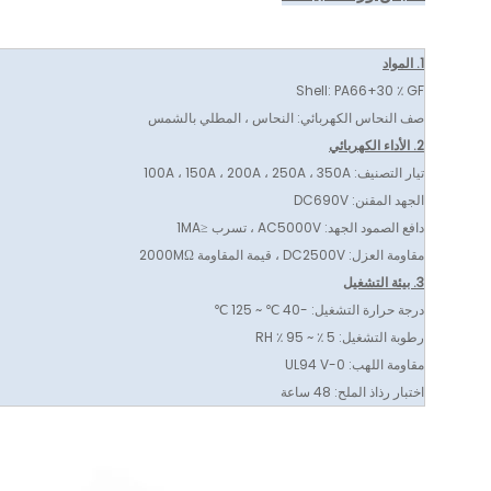
1. المواد
Shell: PA66+30 ٪ GF
صف النحاس الكهربائي: النحاس ، المطلي بالشمس
2. الأداء الكهربائي
تيار التصنيف: 100A ، 150A ، 200A ، 250A ، 350A
الجهد المقنن: DC690V
دافع الصمود الجهد: AC5000V ، تسرب ≤1MA
مقاومة العزل: DC2500V ، قيمة المقاومة 2000MΩ
3. بيئة التشغيل
درجة حرارة التشغيل: -40 ℃ ~ 125 ℃
رطوبة التشغيل: 5 ٪ ~ 95 ٪ RH
مقاومة اللهب: UL94 V-0
اختبار رذاذ الملح: 48 ساعة