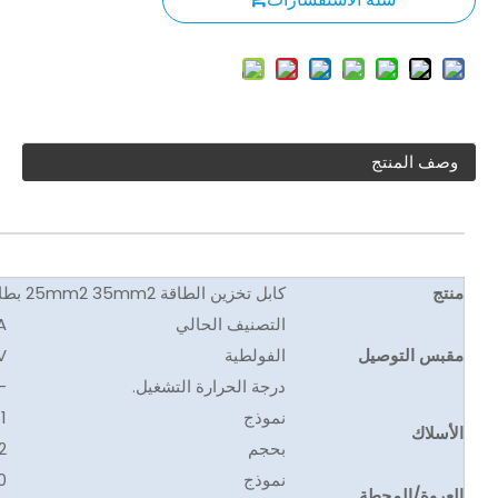
وصف المنتج
منتج
كابل تخزين الطاقة 25mm2 35mm2 بطارية كابل الطاقة الشمسية PV
التصنيف الحالي
A
مقبس التوصيل
الفولطية
V
درجة الحرارة التشغيل.
 ℃ ~ 125 ℃
نموذج
1
الأسلاك
بحجم
2
نموذج
0
العروة/المحطة