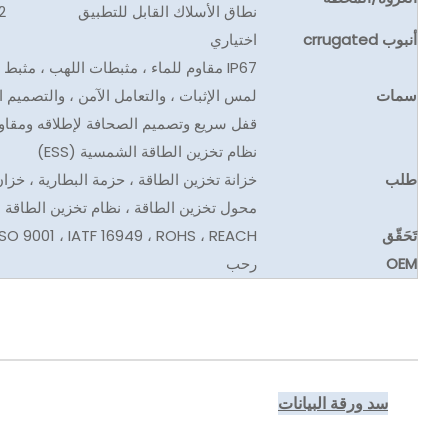
نطاق الأسلاك القابل للتطبيق
2
أنبوب crrugated
اختياري
IP67 مقاوم للماء ، مثبطات اللهب ، مثبط درجات الحرارة العالية
سمات
لمس الإثبات ، والتعامل الآمن ، والتصميم ا
قفل سريع وتصميم الصحافة لإطلاقه ومقاو
نظام تخزين الطاقة الشمسية (ESS)
طلب
خزانة تخزين الطاقة ، حزمة البطارية ، خزان
محول تخزين الطاقة ، نظام تخزين الطاقة ا
تَحَقّق
CC ، ISO 9001 ، IATF 16949 ، ROHS ، REACH
OEM
رحب
سد ورقة البيانات