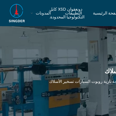
دونغقوان XSD كابل
فحة الرئيسية
التطبيقات
المدونات
التكنولوجيا المحدودة.
سلاك
جة نارية روبوت السيارات تسخير الأسلاك