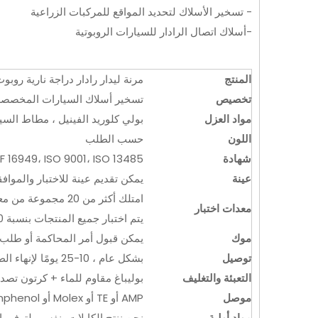
- تسخير الأسلاك لتحديد المواقع للمركبات الزراعية
-أسلاك اتصال الرادار للسيارات الروبوتية
المنتج
مرنة ليدار رادار دراجة نارية روب
تخصيص
تسخير أسلاك السيارات المخصصة
مواد العزل
بولي كلوريد الفينيل ، مطاط السيل
اللون
حسب الطلب
شهادة
F 16949، ISO 9001، ISO 13485
عينة
يمكن تقديم عينة للاختبار والموافق
امتلك أكثر من 20 مجموعة من معدات الاختبار.
معدات اختبار
يتم اختبار جميع المنتجات بنسبة 100٪ قبل التسليم.
موك
يمكن قبول أمر المحاكمة أو طلب 
توصيل
بشكل عام ، 10-25 يومًا لإنهاء الطلب.
التعبئة والتغليف
بوليباغ مقاوم للماء + كرتون تصد
موصل
AMP أو TE أو Molex أو Amphenol أو JST أو ما يعادلها.حقن مقاوم للماء ، موصل خاص كما هو مطلوب.
مواد أولية
نحن ننتج الكابلات بنفسي لتوفير ا