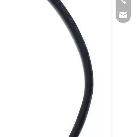
+86-769-82323
info@xsdsingde