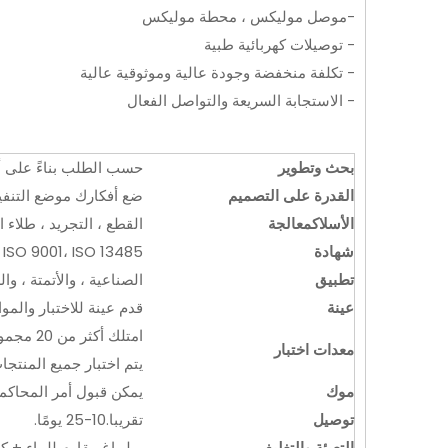
-موصل موليكس ، محطة موليكس
- توصيلات كهربائية طبية
- تكلفة منخفضة وجودة عالية وموثوقية عالية
- الاستجابة السريعة والتواصل الفعال
بحث وتطوير
حسب الطلب بناءً على أف
القدرة على التصميم
ضع أفكارك موضع التنفيذ
الأسلاك
معالجة
القطع ، التجريد ، طلاء ا
شهادة
 ISO 9001، ISO 13485
تطبيق
الصناعية ، والأتمتة ، وا
عينة
قدم عينة للاختبار والموا
امتلك أكثر من 20 مجموعة من معدات الاختبار.
معدات اختبار
يتم اختبار جميع المنتجات بنسبة 100٪
موك
يمكن قبول أمر المحاكمة
توصيل
تقريبا.10-25 يومًا.
التعبئة والتغليف
بوليباغ مقاوم للماء + 