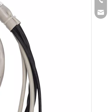
+86-769-82323
info@xsdsingde