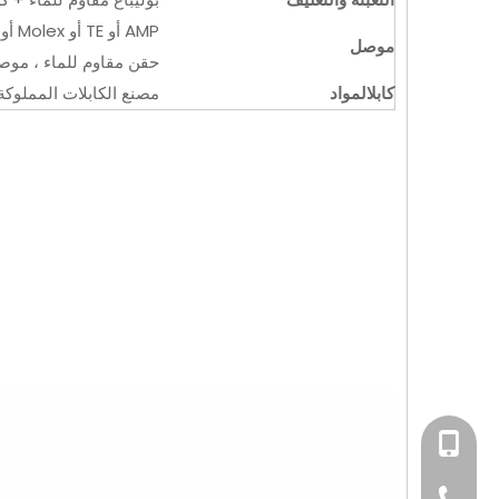
AMP أو TE أو Molex أو Amphenol أو JST أو DT أو ما يعادلها.
موصل
حقن مقاوم للماء ، مو
كابل
المواد
مصنع الكابلات المملوكة لت
+86-15814198581