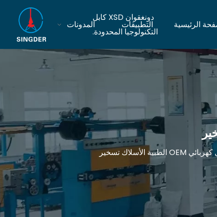
دونغقوان XSD كابل
فحة الرئيسية
التطبيقات
المدونات
التكنولوجيا المحدودة.
بية الأسلاك تسخير