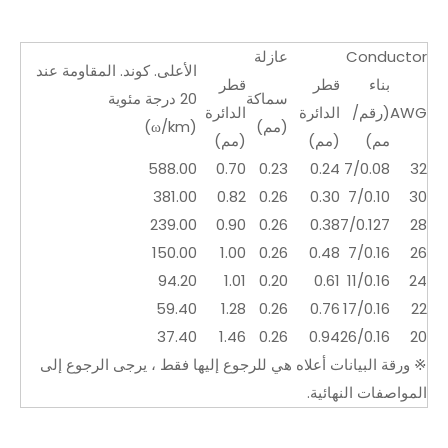
Conductor
عازلة
الأعلى. كوند. المقاومة عند
بناء
قطر
قطر
سماكة
20 درجة مئوية
AWG
(رقم/
الدائرة
الدائرة
(مم)
(ω/km)
مم)
(مم)
(مم)
588.00
0.70
0.23
0.24
7/0.08
32
381.00
0.82
0.26
0.30
7/0.10
30
239.00
0.90
0.26
0.38
7/0.127
28
150.00
1.00
0.26
0.48
7/0.16
26
94.20
1.01
0.20
0.61
11/0.16
24
59.40
1.28
0.26
0.76
17/0.16
22
37.40
1.46
0.26
0.94
26/0.16
20
※ ورقة البيانات أعلاه هي للرجوع إليها فقط ، يرجى الرجوع إلى
المواصفات النهائية.