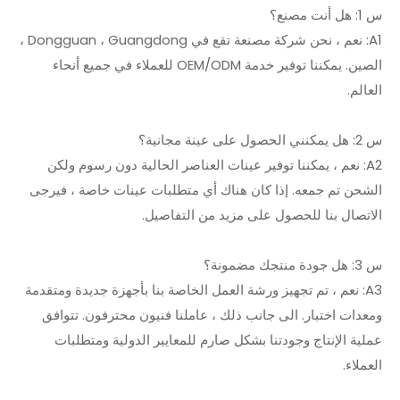
س 1: هل أنت مصنع؟
A1: نعم ، نحن شركة مصنعة تقع في Dongguan ، Guangdong ،
الصين. يمكننا توفير خدمة OEM/ODM للعملاء في جميع أنحاء
العالم.
س 2: هل يمكنني الحصول على عينة مجانية؟
A2: نعم ، يمكننا توفير عينات العناصر الحالية دون رسوم ولكن
الشحن تم جمعه. إذا كان هناك أي متطلبات عينات خاصة ، فيرجى
الاتصال بنا للحصول على مزيد من التفاصيل.
س 3: هل جودة منتجك مضمونة؟
A3: نعم ، تم تجهيز ورشة العمل الخاصة بنا بأجهزة جديدة ومتقدمة
ومعدات اختبار. الى جانب ذلك ، عاملنا فنيون محترفون. تتوافق
عملية الإنتاج وجودتنا بشكل صارم للمعايير الدولية ومتطلبات
العملاء.