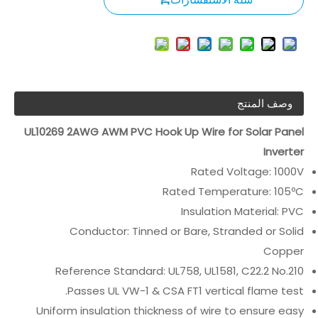
وصف المنتج
UL10269 2AWG AWM PVC Hook Up Wire for Solar Panel
Inverter
Rated Voltage: 1000V
Rated Temperature: 105ºC
Insulation Material: PVC
Conductor: Tinned or Bare, Stranded or Solid
Copper
Reference Standard: UL758, UL1581, C22.2 No.210
Passes UL VW-1 & CSA FT1 vertical flame test.
Uniform insulation thickness of wire to ensure easy