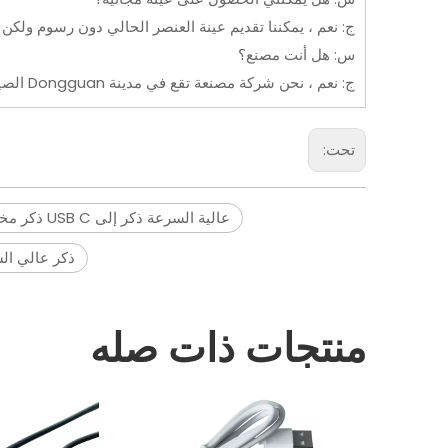
ج: نعم ، يمكننا تقديم عينة العنصر الحالي دون رسوم ولك
س: هل أنت مصنع؟
ج: نعم ، نحن شركة مصنعة تقع في مدينة Dongguan الصين. يمكننا تقديم خدمات OEM/ODM للعملاء في جميع أنحاء العالم.
تحت:
عالية السرعة ذكر إلى USB C ذكر مخصص للصناعة
ذكر عالي السرعة إلى 
منتجات ذات صله