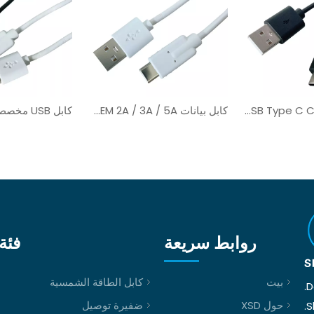
1m / 2m / 3m USB Type C Charger Cable لأجهزة الإلكترونيات
كابل بيانات OEM 2A / 3A / 5A من النوع A إلى C للمعدات الطبية
روابط سريعة
فئة 
بيت
كابل الطاقة الشمسية
D
حول XSD
ضفيرة توصيل
S