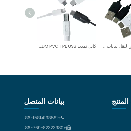
كابل USB مخصص لنقل بيانات كابل التمديد للجهاز
كابل تمديد OEM ODM PVC TPE USB كبل محمي
المنتج
بيانات المتصل
+86-15814198581

+86-769-82323980
