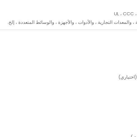
UL ، CCC ،
(اختياري)
ري)