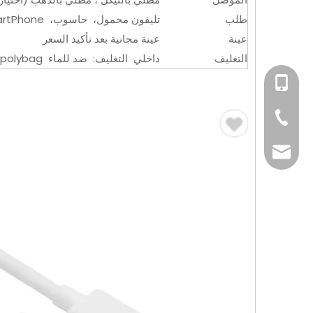
طلب
تليفون محمول، حاسوب، SamartPhone ، آلة تصوير، الجهاز اللوحي ، iPad ، جهاز USB ، المعدات ، إلخ.
عينة
عينة مجانية بعد تأكيد السعر
التغليف
داخلي التغليف: ضد للماء polybag ، خارجي التغليف: تصدير كرتون
+86-15814198581
+86-769-82323
info@xsdsingde