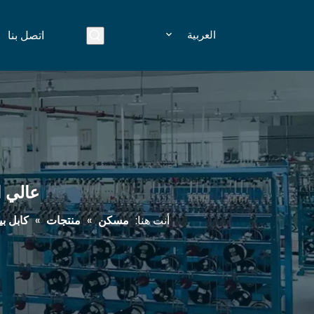
العربية
اتصل بنا
عالي السرعة USB3.1 ذك
أنت هنا:
مسكن
»
منتجات
»
كابل ب