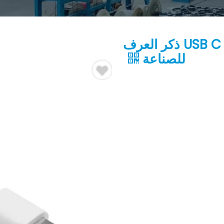
عالي السرعة USB3.1 ذكر إلى USB C ذكر العرف
للصناعة