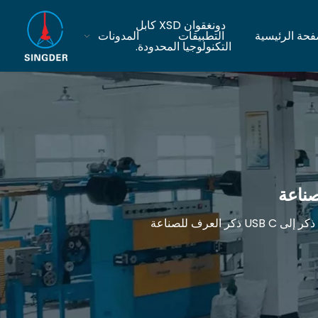
دونغقوان XSD كابل
فحة الرئيسية
التطبيقات
المدونات
التكنولوجيا المحدودة.