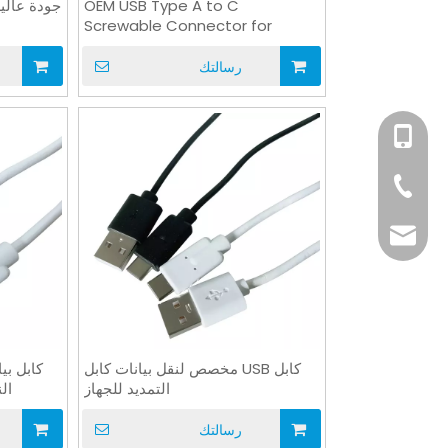
OEM USB Type A to C
Screwable Connector for
Industry Medical
رسالتك
+86-15814198581
+86-769-82323
info@xsdsingde
كابل USB مخصص لنقل بيانات كابل
التمديد للجهاز
النوع A إل
رسالتك