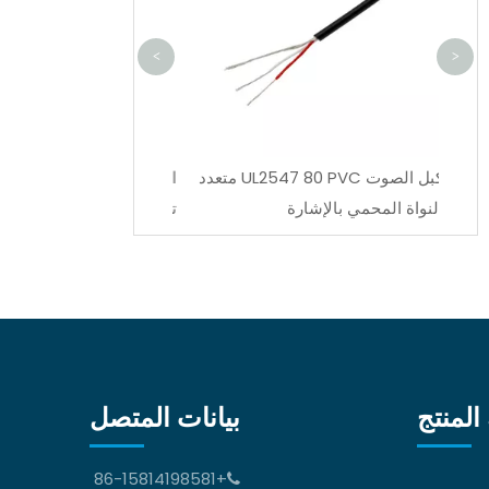
<
>
كبل الصوت UL2547 80 PVC متعدد
الأنابيب البلاستيكية للما
النواة المحمي بالإشارة
تسخير السيارات الصناعي
المنتج
بيانات المتصل
+86-15814198581
