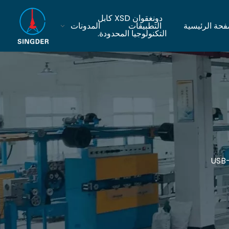
دونغقوان XSD كابل
فحة الرئيسية
التطبيقات
المدونات
التكنولوجيا المحدودة.