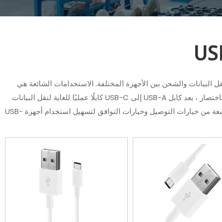
م الرئيسي لكابلات USB-A إلى USB-C هو نقل البيانات والشحن بين الأجهزة المختلفة. الاستخدامات الشائعة هي
نقل البيانات والشحن واتصال الجهاز وتحويل التوافق. باختصار ، يعد كابل USB-A إلى USB-C كابلًا عمليًا للغاية لنقل البيانات
والشحن بين الأجهزة المختلفة ، مما يوفر مجموعة واسعة من خيارات التوصيل وخيارات التوافق لتسهيل استخدام أجهزة USB-