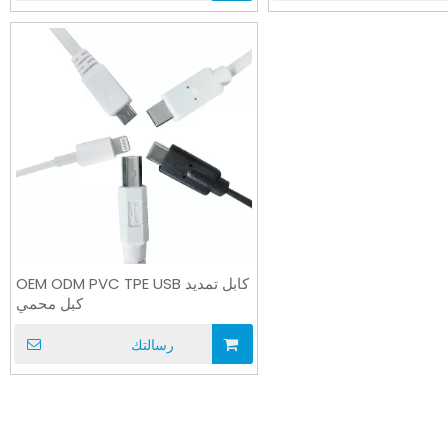
كابل تمديد OEM ODM PVC TPE USB
كبل محمي
رسالتك
UL21016 كبل مسطح XLPE كابل
كابل الشريط المسطح 4478
مزدوج 20/24 / 28AWG سلك
الخالي من الهالوجي
متوازي
PH2.0 PH2.54