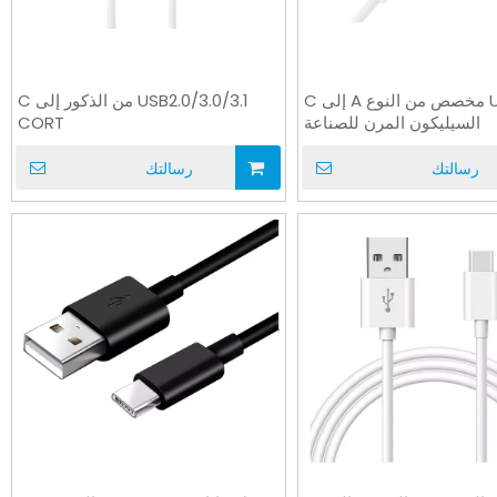
كابل USB مخصص من النوع A إلى C
USB2.0/3.0/3.1 من الذكور إلى C
السيليكون المرن للصناعة
CORT
رسالتك
رسالتك