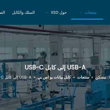
منتجات
حول XSD
السلك والكابل
الص
USB-A إلى كابل USB-C
:
مسكن
»
منتجات
»
كابل بيانات يو اس بي
»
USB-A إلى كابل USB-C