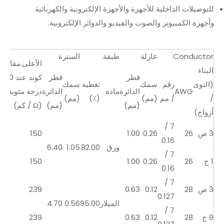
للتوصيلات الداخلية للأجهزة والأجهزة الإلكترونية والكهربائية
وأجهزة الكمبيوتر والصوت والفيديو والدوائر الإلكترونية.
Conductor
عازلة
طبقة
السترة
الأعلى.مقاومة
البناء
قطر
قطر
كوند عند 20
(النوى
رقم
سمك
تغطية
سمك
AWG
الدائرة
مادة
الدائرة
درجة مئوية
/
/ مم
(مم)
(٪)
(مم)
(مم)
(مم)
(Ω / كم)
أزواج)
7 /
3 ص
26
0.26
1.00
150
0.16
ورق
82.00
1.05
6.40
7 /
1 ج
26
0.26
1.00
150
0.16
7 /
3 ص
28
0.12
0.63
239
0.127
الميلار
95.00
0.56
4.70
7 /
9 ج
28
0.12
0.63
239