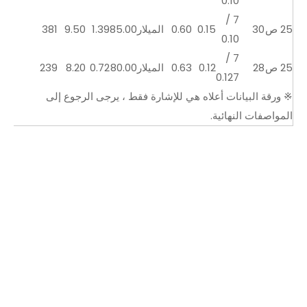
0.10
7 /
25 ص
30
0.15
0.60
الميلار
85.00
1.39
9.50
381
0.10
7 /
25 ص
28
0.12
0.63
الميلار
80.00
0.72
8.20
239
0.127
※ ورقة البيانات أعلاه هي للإشارة فقط ، يرجى الرجوع إلى
المواصفات النهائية.