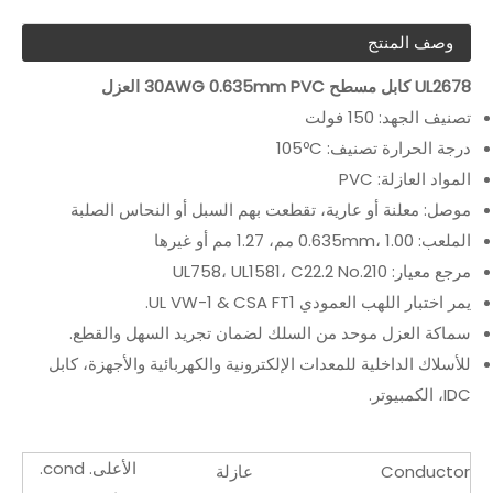
وصف المنتج
UL2678 كابل مسطح 30AWG 0.635mm PVC العزل
تصنيف الجهد: 150 فولت
درجة الحرارة تصنيف: 105ºC
المواد العازلة: PVC
موصل: معلنة أو عارية، تقطعت بهم السبل أو النحاس الصلبة
الملعب: 0.635mm، 1.00 مم، 1.27 مم أو غيرها
مرجع معيار: UL758، UL1581، C22.2 No.210
يمر اختبار اللهب العمودي UL VW-1 & CSA FT1.
سماكة العزل موحد من السلك لضمان تجريد السهل والقطع.
للأسلاك الداخلية للمعدات الإلكترونية والكهربائية والأجهزة، كابل
IDC، الكمبيوتر.
الأعلى. cond.
Conductor
عازلة