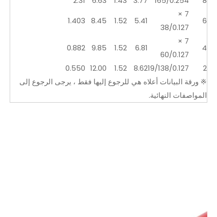
2.31
6.63
1.43
3.77
165/0.254
8
7 ×
1.403
8.45
1.52
5.41
6
38/0.127
7 ×
0.882
9.85
1.52
6.81
4
60/0.127
0.550
12.00
1.52
8.62
19/138/0.127
2
※ ورقة البيانات أعلاه هي للرجوع إليها فقط ، يرجى الرجوع إلى
المواصفات النهائية.