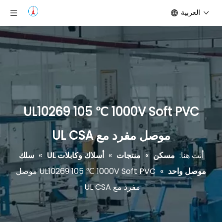
العربية
UL10269 105 ℃ 1000V Soft PVC
موصل مفرد مع UL CSA
أنت هنا:
مسكن
»
منتجات
»
أسلاك وكابلات UL
»
سلك
موصل واحد
»
UL10269 105 ℃ 1000V Soft PVC موصل
مفرد مع UL CSA