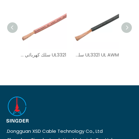
سلك منخفض الدخان UL3321
UL3321 UL AWM سلك PV النحاس
UL3321 سلك كهربائي XLPE أحادي النواة
Dongguan XSD Cable Technology Co., Ltd.