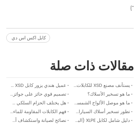
"}
كابل اكس اس دي
مقالات ذات صلة
يستأنف مصنع XSD للكابلات عملياته
عميل هندي يزور كابل XSD لاستكشاف تعاون استراتيجي أعمق
ما هو تسخير الأسلاك؟
تصميم قوي حائز على جوائز: تهانينا لشركة DragonFly Smart Lighting على جائزة التصميم الأسترالي الجيد لعام 2025!
ما هو موصل الألواح الشمسية؟
هل يختلف الحزام السلكي عن الحزام الكهربائي؟
تطور تسخير أسلاك السيارات على مدى العقود
فهم الكابلات المقاومة للماء: الفوائد والتطبيقات والأنواع
دليل شامل لكابل XLPE (البولي إيثيلين متشابك): الخصائص والفوائد والتطبيقات
نصائح لصيانة واستكشاف أخطاء أسلاك أسلاك السيارات وإصلاحها