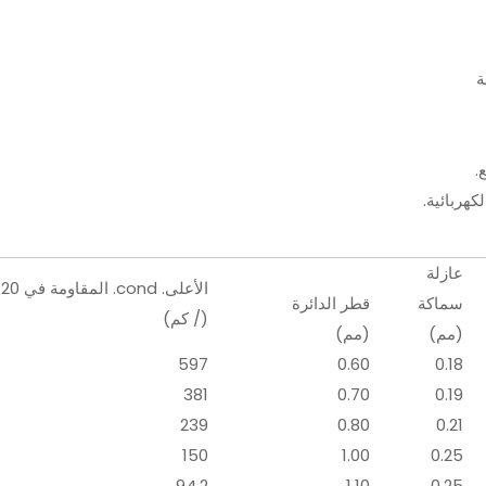
ة
.
كهربائية.
عازلة
الأعلى. cond. المقاومة في 20 درجة مئوية
سماكة
قطر الدائرة
(/ كم)
(مم)
(مم)
597
0.60
0.18
381
0.70
0.19
239
0.80
0.21
150
1.00
0.25
94.2
1.10
0.25