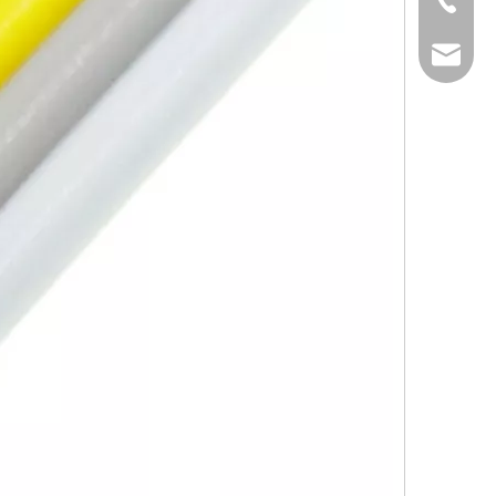
+86-769-82323
info@xsdsingde