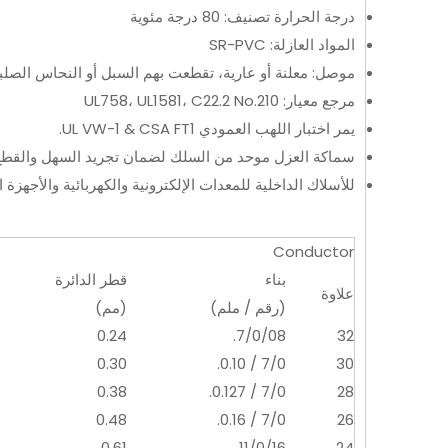
درجة الحرارة تصنيف: 80 درجة مئوية
المواد العازلة: SR-PVC
موصل: معلنة أو عارية، تقطعت بهم السبل أو النحاس الصلب
مرجع معيار: UL758، UL1581، C22.2 No.210
يمر اختبار اللهب العمودي UL VW-1 & CSA FT1.
سماكة العزل موحد من السلك لضمان تجريد السهل والقطع
للأسلاك الداخلية للمعدات الإلكترونية والكهربائية والأجهزة ال
Conductor
بناء
قطر الدائرة
علاوة
(رقم / ملم)
(مم)
0.24
7/0/08.
32
0.30
7/0 / 0.10.
30
0.38
7/0 / 0.127.
28
0.48
7/0 / 0.16.
26
0.61
11/0/16.
24