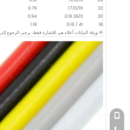
0.76
17/0/16.
22
0.94
26/0 0.16.
20
1.18
41 / 0.16.
18
※ ورقة البيانات أعلاه هي للإشارة فقط، يرجى الرجوع إلى 
+86-15814198581