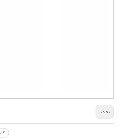
تحت:
كابل ا