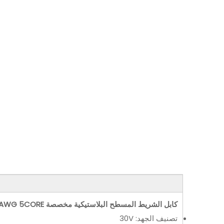
كابل الشريط المسطح البلاستيكية مخصصة UL1571 24AWG 5CORE الإضاءة
تصنيف الجهد: 30V