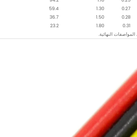
59.4
1.30
0.27
36.7
1.50
0.28
23.2
1.80
0.31
المواصفات النهائية.