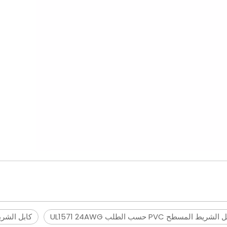
لشريط المسطح PVC حسب الطلب UL1571 24AWG
كابل الشريط المسطح PVC 