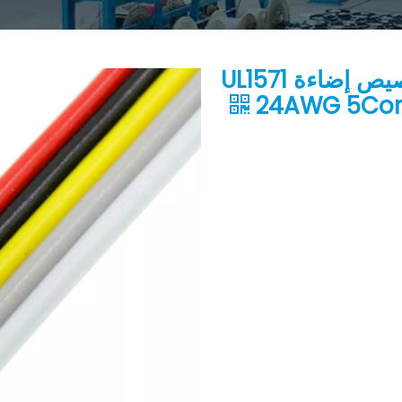
كابل الشريط المسطح PVC تخصيص إضاءة UL1571
24AWG 5Co