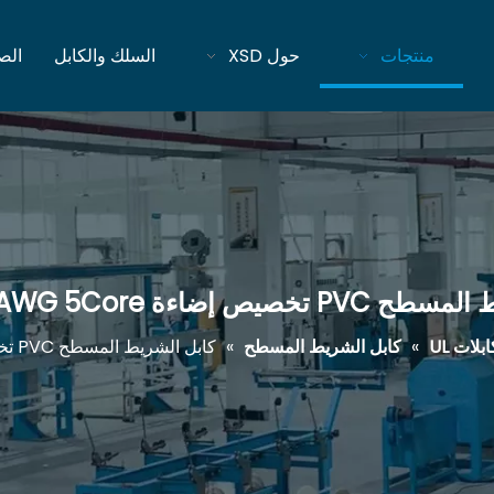
منتجات
حول XSD
السلك والكابل
الص
ص إضاءة UL1571 24AWG 5Core
لات UL
»
كابل الشريط المسطح
»
كابل الشريط المسطح PVC تخصيص إضاءة UL1571 24AWG 5Core