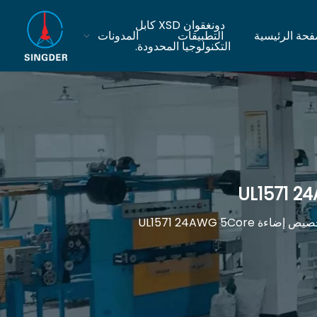
دونغقوان XSD كابل
فحة الرئيسية
التطبيقات
المدونات
التكنولوجيا المحدودة.