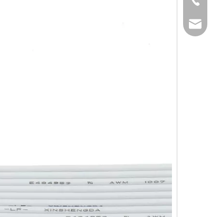
+86-769-82323
info@xsdsingde