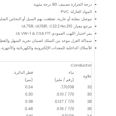
درجة الحرارة تصنيف: 80 درجة مئوية
المواد العازلة: PVC
موصل: معلنة أو عارية، تقطعت بهم السبل أو النحاس الصلب
مرجع معيار: UL758، UL1581، C22.2 No.210
يمر اختبار اللهب العمودي UL VW-1 & CSA FT1.
سماكة العزل موحد من السلك لضمان تجريد السهل والقطع
للأسلاك الداخلية للمعدات الإلكترونية والكهربائية والأجهزة، ا
Conductor
بناء
قطر الدائرة
علاوة
(رقم / ملم)
(مم)
0.24
7/0/08.
32
0.30
7/0 / 0.10.
30
0.38
7/0 / 0.127.
28
0.48
7/0 / 0.16.
26
0.61
11/0/16.
24