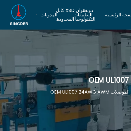
دونغقوان XSD كابل
فحة الرئيسية
التطبيقات
المدونات
التكنولوجيا المحدودة.