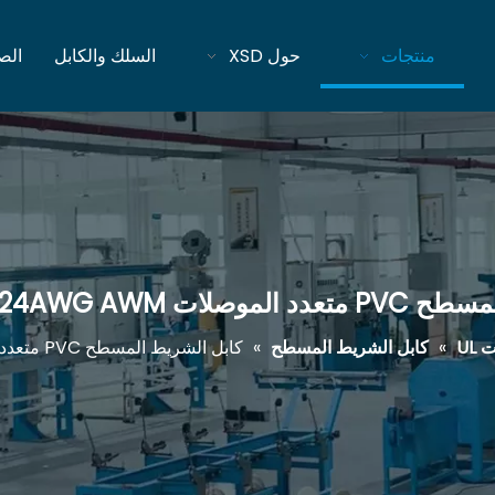
منتجات
حول XSD
السلك والكابل
الص
OEM UL1007 24AWG AWM
UL
»
كابل الشريط المسطح
»
كابل الشريط المسطح PVC متعدد الموصلات OEM UL1007 24AWG AWM