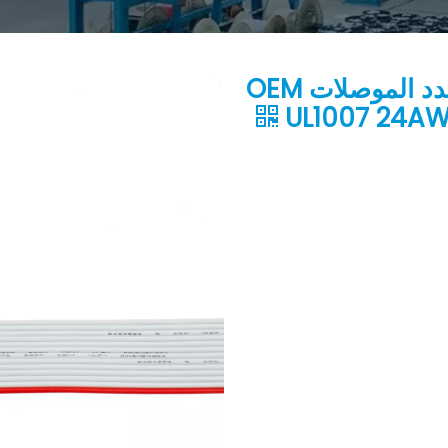
كابل الشريط المسطح PVC متعدد الموصلات OEM
UL1007 24A