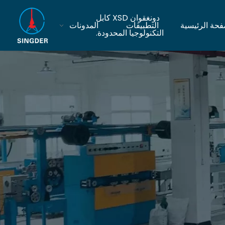
دونغقوان XSD كابل
فحة الرئيسية
التطبيقات
المدونات
التكنولوجيا المحدودة.