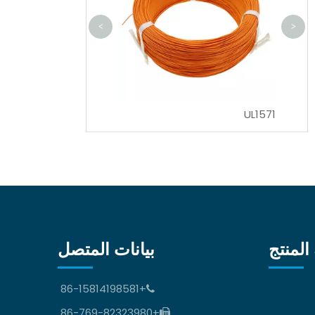
<
>
UL1333
UL1571
المنتج
بيانات المتصل
+86-15814198581

+86-769-82323980
