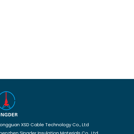
ongguan XSD Cable Technology Co., Ltd.
henzhen Singder Insulation Materials Co., Ltd.