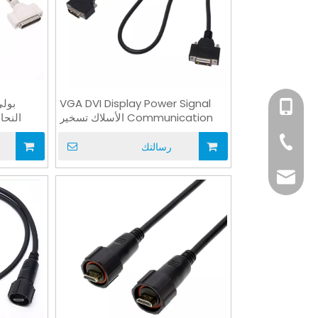
VGA DVI Display Power Signal
بولي
+86-15814198581
Communication الأسلاك تسخير
النحا
+86-769-82323
رسالتك
info@xsdsingde