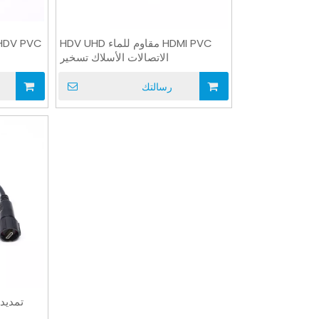
HDMI PVC مقاوم للماء HDV UHD
الاتصالات الأسلاك تسخير
رسالتك
UL1333 150 300V FEP معزول
سلك ربط كهربائي 07 PVC
24AWG أسود UL AWM سلك
300V للأسلاك الداخلية
تمديد