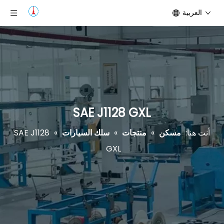
العربية
SAE J1128 GXL
أنت هنا:
مسكن
»
منتجات
»
سلك السيارات
»
SAE J1128
GXL