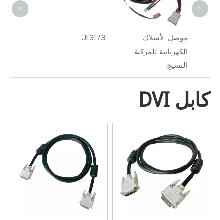
<
>
موصل الأسلاك
UL3173
UL1332
الكهربائية للمركبة
النسيج
كابل DVI