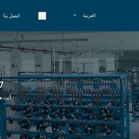
العربية
اتصل بنا
UL2587
أنت هن