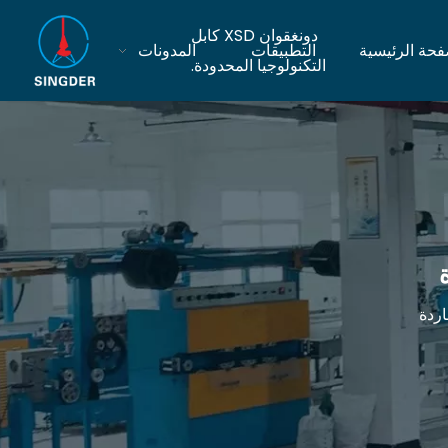
دونغقوان XSD كابل
فحة الرئيسية
التطبيقات
المدونات
التكنولوجيا المحدودة.