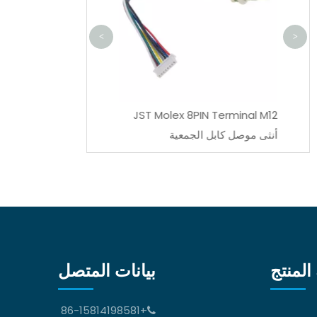
<
>
UL3321
JST Molex 8PIN Terminal M12
أنثى موصل كابل الجمعية
المنتج
بيانات المتصل
+86-15814198581
